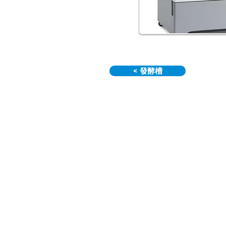
< 發酵槽