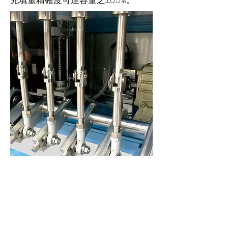
充填量精確度可達容量之±0.5%。​
充填針 Filling nozzle
​充填針上下採伺服控制器，可以調整