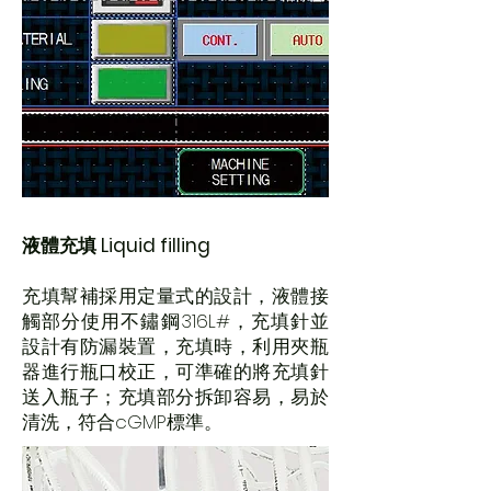
液體充填 Liquid filling
充填幫補採用定量式的設計，液體接
觸部分使用不鏽鋼316L#，充填針並
設計有防漏裝置，充填時，利用夾瓶
器進行瓶口校正，可準確的將充填針
送入瓶子；充填部分拆卸容易，易於
清洗，符合cGMP標準。