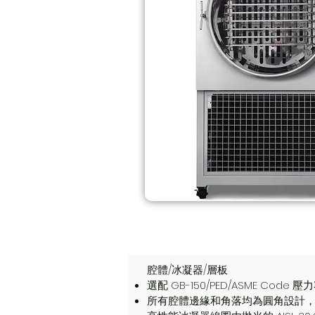
腔體/冰凝器/層板
選配 GB-150/PED/ASME Code 壓
所有腔體邊緣和角落均為圓角設計