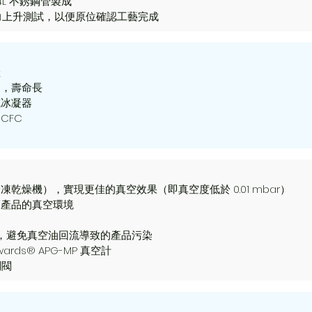
4L 不銹鋼管製成
壓力上升測試，以便原位確認工藝完成
產
定，壽命長
或冰凝器
CFC
乾燥機），實現更佳的真空效果（即真空度低於 0.01 mbar）
護產品的真空環境
乾泵，避免真空油回流導致的產品污染
rds® APG-MP 真空計
制閥