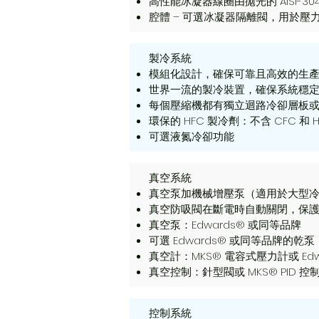
高性能冰凝器線圈由拋光的 AISI-30
腔體 – 可選冰凝器隔離閥，用於
製冷系統
模組化設計，確保可靠且高效的生
世界一流的製冷裝置，確保系統穩
每個壓縮機都有獨立迴路冷卻層板
環保的 HFC 製冷劑：不含 CFC 和 H
可選液氮冷卻功能
真空系統
真空泵加機械增壓泵（適用於大型冷凍
真空防吸閥在斷電時自動關閉，保
真空泵：Edwards® 或同等品牌
可選 Edwards® 或同等品牌的
真空計：MKS® 電容式壓力計或 Edwa
真空控制：針型閥或 MKS® PID 控
控制系統