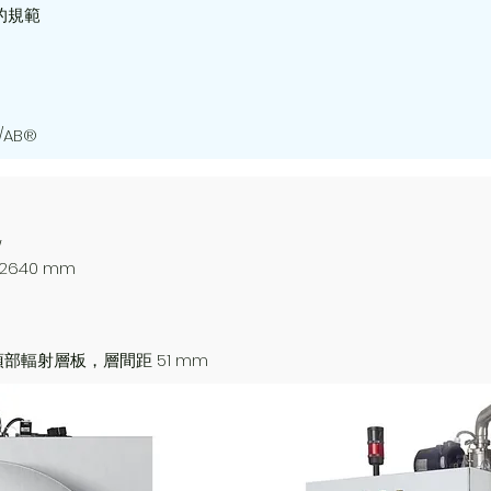
P 的規範
/AB®
W
x 2640 mm
 個頂部輻射層板，層間距 51 mm