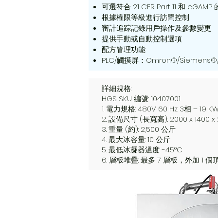
可選符合 21 CFR Part 11 和 cGAM
根據權限等級進行訪問控制
審計追踪記錄用戶操作及參數變更
提供手動或自動控制選項
配方管理功能
PLC/觸摸屏：Omron®/Siemens®
詳細規格:
HGS SKU 編號: 10407001
1. 電力規格: 480V 60 Hz 3相 – 19 K
2. 設備尺寸 (長寬高): 2000 x 1400 
3. 重量 (約): 2,500 公斤
4. 最大冰容量: 10 公斤
5. 最低冰凝器溫度: -45°C
6. 層板堆疊: 最多 7 層板，外加 1