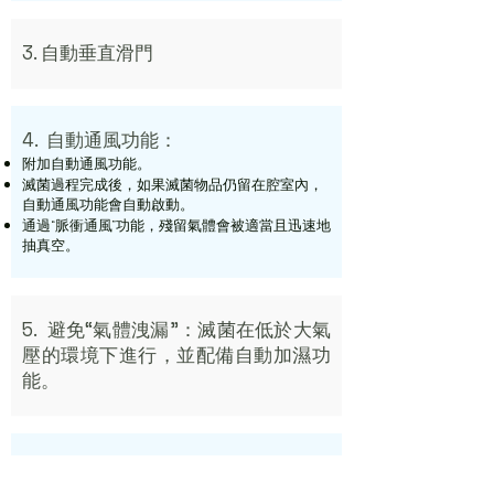
3. 自動垂直滑門
4.
自動通風功能：
附加自動通風功能。
滅菌過程完成後，如果滅菌物品仍留在腔室內，
自動通風功能會自動啟動。
通過“脈衝通風”功能，殘留氣體會被適當且迅速地
抽真空。
5.
避免“氣體洩漏”：滅菌在低於大氣
壓的環境下進行，並配備自動加濕功
能。
6.
環氧乙烷可以通過燃燒或催化劑分
解為H2O和CO2。只要使用UDONO的