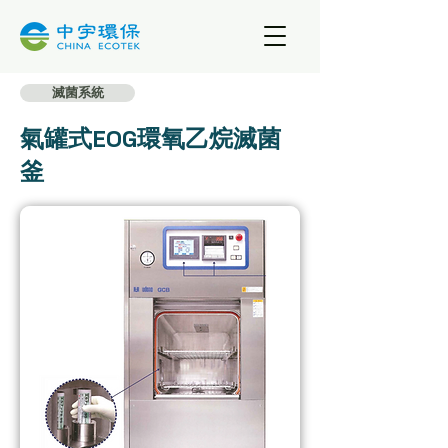
滅菌系統
氣罐式EOG環氧乙烷滅菌
釜