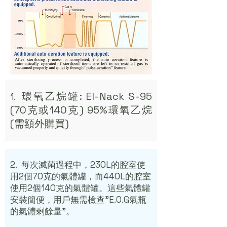
環氧乙烷罐: El-Nack S-95
1.
(70克或140克) 95%環氧乙烷
(需額外購買)
2. 每次滅菌過程中，230L的腔室使
用2個70克的氣體罐，而440L的腔室
使用2個140克的氣體罐。這些氣體罐
安裝簡便，用戶無需檢查"E.O.G氣瓶
的氣體剩餘量"。