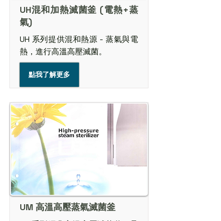
UH​混和加熱滅菌釜 (電熱+蒸
氣)
UH 系列提供混和熱源 - 蒸氣與電
熱，進行高溫高壓滅菌。
點我了解更多
UM 高溫高壓蒸氣滅菌釜