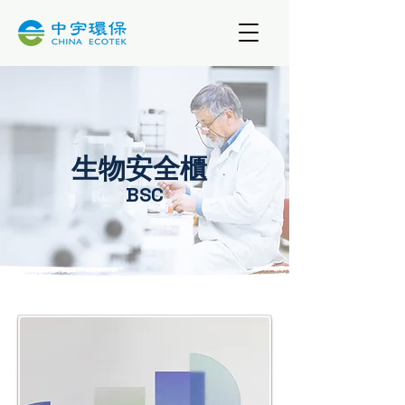
生物安全櫃
​BSC