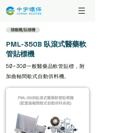
標籤機/貼標機
PML-350B 臥滾式醫藥軟
管貼標機
5Ø~30Ø一般醫藥品軟管貼標，附
加曲軸間歇式自動供料機。