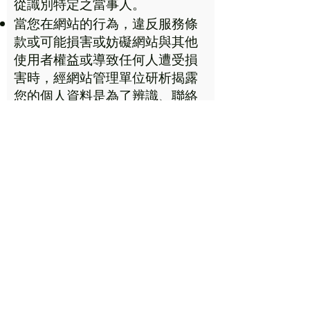
從識別特定之當事人。
當您在網站的行為，違反服務條
款或可能損害或妨礙網站與其他
使用者權益或導致任何人遭受損
害時，經網站管理單位研析揭露
您的個人資料是為了辨識、聯絡
或採取法律行動所必要者。
有利於您的權益。
本網站若委託廠商協助蒐集、處
理或利用您的個人資料時，將對
委外廠商或個人善盡監督管理之
責。
七、 當事人之權利
本網站所蒐集個人資料之當事
人，您可依個人資料保護法得行