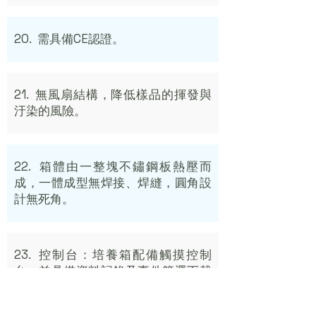
20. 需具備CE認證。
21. 無風扇結構，降低樣品的揮發與
汙染的風險。
22. 箱體由一整塊不鏽鋼板熱壓而
成，一體成型無焊接、焊縫，圓角設
計無死角。
23. 控制台：培養箱配備觸摸控制
台，並具備資料記錄及事件篩選下載
功能：
(1)資料記錄：詳細記錄溫度、報