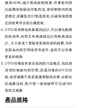
濾器HEPA,減少風扇振動因素,培養箱內部
以線圈加熱藉由空氣對流,使得整體內部溫
度穩定,原廠監控27點溫度差,以確保溫度穩
定的效果符合規出廠規範。
C170i具有降低耗氣量的設計,可以優化氣體
的耗損率,內部又有無接縫設計與無風扇設
計, 大大節省了實驗室更換耗材的經費,另外
也因為內部空間使用率提升,進而可以培養
更多的細胞
C170i培養箱有更全面的防污染概念,包括易
清理的無縫內部空間,高溫消毒的(HTD)功
能,使得滅菌不再是困擾實驗室的事,自動化
的滅菌流程,更只需一個按鍵即可完成180
度乾式滅菌
產品規格