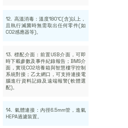
12. 高溫消毒：溫度180℃(含)以上，
且執行滅菌時無需取出任何零件(如
CO2感應器等)。
13. 標配介面：前置USB介面，可即
時下載參數及事件紀錄報告；BMS介
面，實現CO2培養箱與智慧樓宇控制
系統對接；乙太網口，可支持連接電
腦進行資料記錄及遠端報警(軟體選
配)。
14. 氣體連接：內徑6.5mm管，進氣
HEPA過濾裝置。