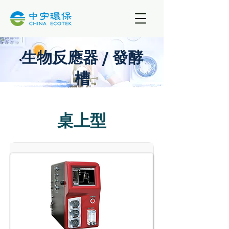
​生物反應器 / 發酵
槽
桌上型